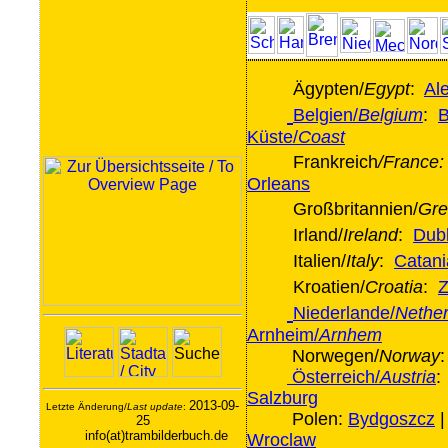
Ägypten/
Egypt
:
Al
Belgien/
Belgium
:
B
Küste/
Coast
Frankreich
/France:
Orleans
Großbritannien/
Gre
Irland/
Ireland
:
Dubl
Italien/
Italy
:
Catani
Kroatien/
Croatia
:
Z
Niederlande/
Nether
Arnheim/
Arnhem
Norwegen/
Norway
Österreich/
Austria
Salzburg
2013-09-
Letzte Änderung/
Last update
:
Polen:
Bydgoszcz
25
info(at)trambilderbuch.de
Wroclaw