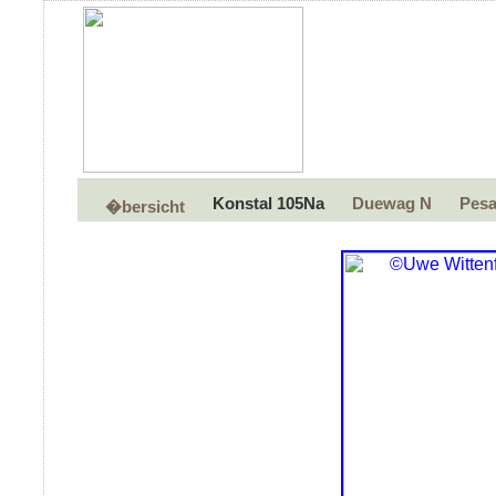
Konstal 105Na
Duewag N
Pesa
�bersicht