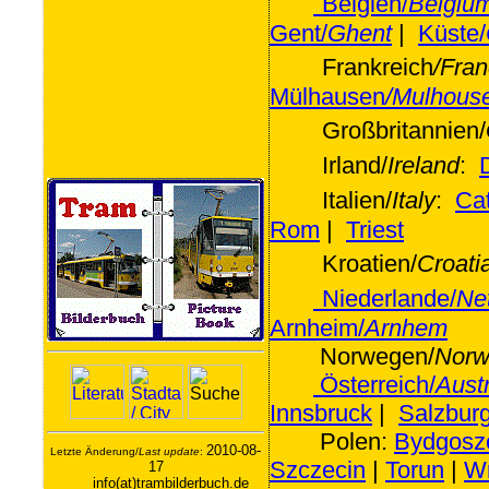
Belgien/
Belgiu
Gent/
Ghent
|
Küste/
Frankreich
/Fran
Mülhausen
/Mulhous
Großbritannien/
Irland/
Ireland
:
Italien/
Italy
:
Ca
Rom
|
Triest
Kroatien/
Croati
Niederlande/
Ne
Arnheim/
Arnhem
Norwegen/
Norw
Österreich/
Austr
Innsbruck
|
Salzbur
Polen:
Bydgosz
2010-08-
Letzte Änderung/
Last update
:
Szczecin
|
Torun
|
W
17
info(at)trambilderbuch.de