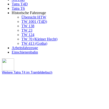
Tatra T4D
Tatra T6
Historische Fahrzeuge
Übersicht HTW
TW 1001 (T4D)
TW 138
TW 23
TW 124
TW 70 (Kleiner Hecht)
TW 413 (Gotha)
Arbeitsfahrzeuge
Einschienenbahn
Weitere Tatra T4 im Trambilderbuch