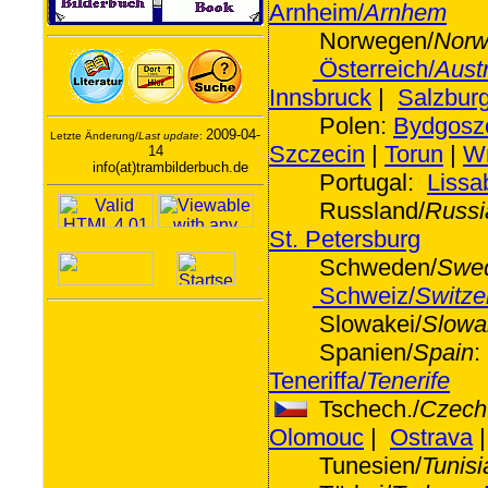
Arnheim/
Arnhem
Norwegen/
Norw
Österreich/
Austr
Innsbruck
|
Salzbur
Polen:
Bydgosz
2009-04-
Letzte Änderung/
Last update
:
Szczecin
|
Torun
|
W
14
info(at)trambilderbuch.de
Portugal:
Lissa
Russland/
Russi
St. Petersburg
Schweden/
Swe
Schweiz/
Switze
Slowakei/
Slowa
Spanien/
Spain
Teneriffa/
Tenerife
Tschech./
Czech
Olomouc
|
Ostrava
Tunesien/
Tunisi