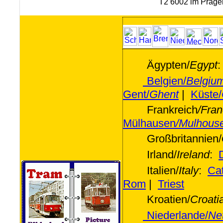
T2 6002 im Prage
Ägypten/
Egypt
Belgien/
Belgiu
Gent/
Ghent
|
Küste/
Frankreich
/Fran
Mülhausen
/Mulhous
Großbritannien/
Irland/
Ireland
:
Italien/
Italy
:
Ca
Rom
|
Triest
Kroatien/
Croati
Niederlande/
Ne