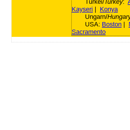
Türkei/
Turkey
:
Kayseri
|
Konya
Ungarn/
Hungar
USA:
Boston
|
Sacramento