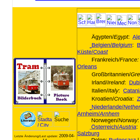
Ägypten/
Egypt
:
Al
Belgien/
Belgium
:
B
Küste/
Coast
Frankreich
/France:
Orleans
Großbritannien/
Gre
Irland/
Ireland
:
Dubl
Italien/
Italy
:
Catani
Kroatien/
Croatia
:
Z
Niederlande/
Nether
Arnheim/
Arnhem
Norwegen/
Norway
Österreich/
Austria
Salzburg
2009-04-
Letzte Änderung/
Last update
: