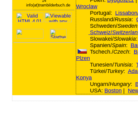
Polen:
Bydgoszcz
14
info(at)trambilderbuch.de
Wroclaw
Portugal:
Lissabon
Russland/
Russia
:
Schweden/
Sweden
Schweiz/
Switzerla
Slowakei/
Slowakia
Spanien/
Spain
:
Ba
Tschech./
Czech
:
B
Plzen
Tunesien/
Tunisia
:
Türkei/
Turkey
:
Ada
Konya
Ungarn/
Hungary
:
USA:
Boston
|
New