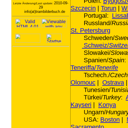
Polen:
Bydgosz
2010-09-
Letzte Änderung/
Last update
:
Szczecin
|
Torun
|
W
29
info(at)trambilderbuch.de
Portugal:
Lissa
Russland/
Russi
St. Petersburg
Schweden/
Swe
Schweiz/
Switze
Slowakei/
Slowa
Spanien/
Spain
Teneriffa/
Tenerife
Tschech./
Czech
Olomouc
|
Ostrava
Tunesien/
Tunisi
Türkei/
Turkey
:
Kayseri
|
Konya
Ungarn/
Hungar
USA:
Boston
|
Sacramento