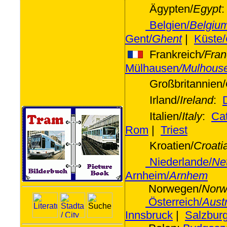
Ägypten/
Egypt
Belgien/
Belgiu
Gent/
Ghent
|
Küste/
Frankreich
/Fran
Mülhausen
/Mulhous
Großbritannien/
Irland/
Ireland
:
Italien/
Italy
:
Ca
Rom
|
Triest
Kroatien/
Croati
Niederlande/
Ne
Arnheim/
Arnhem
Norwegen/
Norw
Österreich/
Austr
Innsbruck
|
Salzbur