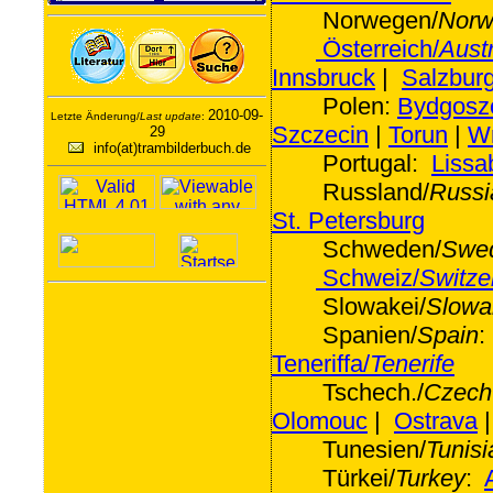
Norwegen/
Norw
Österreich/
Austr
Innsbruck
|
Salzbur
Polen:
Bydgosz
2010-09-
Letzte Änderung/
Last update
:
Szczecin
|
Torun
|
W
29
info(at)trambilderbuch.de
Portugal:
Lissa
Russland/
Russi
St. Petersburg
Schweden/
Swe
Schweiz/
Switze
Slowakei/
Slowa
Spanien/
Spain
Teneriffa/
Tenerife
Tschech./
Czech
Olomouc
|
Ostrava
Tunesien/
Tunisi
Türkei/
Turkey
: