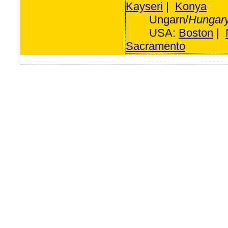
Kayseri
|
Konya
Ungarn/
Hungar
USA:
Boston
|
Sacramento