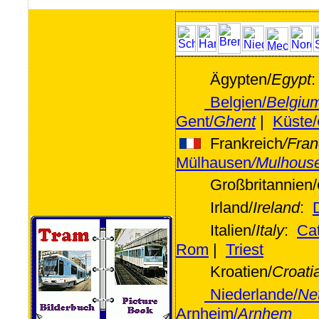
Ägypten/
Egypt
Belgien/
Belgiu
Gent/
Ghent
|
Küste/
Frankreich
/Fran
Mülhausen
/Mulhous
Großbritannien/
Irland/
Ireland
:
Italien/
Italy
:
Ca
Rom
|
Triest
Kroatien/
Croati
Niederlande/
Ne
Arnheim/
Arnhem