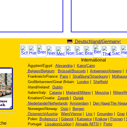
Deutschland/
Germany
:
International
Ägypten/
Egypt
:
Alexandria
|
Kairo/
Cairo
Belgien/
Belgium
:
Brüssel/
Brussels
|
Antwerpen/
Antwerp
|
Frankreich
/France:
Paris
|
Straßburg
/Strasbourg
|
Mülhaus
Großbritannien/
Great Britain
:
London
|
Sheffield
Irland/
Ireland
:
Dublin
Italien/
Italy
:
Catania
|
Mailand/
Milano
|
Messina
|
Ritten/
R
Kroatien/
Croatia
:
Zagreb
|
Osijek
Niederlande/
Netherlands
:
Amsterdam
|
Den Haag/
The Hagu
Norwegen/
Norway
:
Oslo
|
Bergen
Österreich/
Austria
:
Wien/
Vienna
|
Linz
|
Gmunden
|
Graz
Polen:
Bydgoszcz
|
Gdansk
|
Katowice
|
Krakow
|
Posnan
|
Portugal:
Lissabon/
Lisbon
|
Almada (MTS)
|
Porto