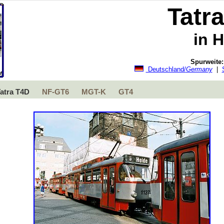
Tatr
in H
Spurweite
Deutschland/
Germany
|
atra T4D
NF-GT6
MGT-K
GT4