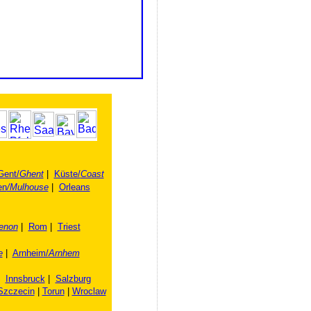
Gent/
Ghent
|
Küste/
Coast
en
/Mulhouse
|
Orleans
enon
|
Rom
|
Triest
e
|
Arnheim/
Arnhem
|
Innsbruck
|
Salzburg
Szczecin
|
Torun
|
Wroclaw