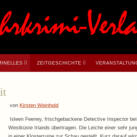
MINELLES
ZEITGESCHICHTE
VERANSTALTUN
it
von
Kirsten Weinhold
Isleen Feeney, frischgebackene Detective Inspector bei
Westküste Irlands übertragen. Die Leiche einer sehr jun
in einer Klosterruine zur Schau gestellt. Kurz darauf w