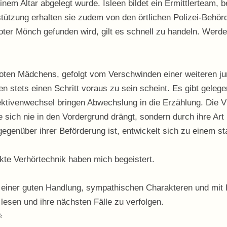
 einem Altar abgelegt wurde. Isleen bildet ein Ermittlertea
tützung erhalten sie zudem von den örtlichen Polizei-Behör
toter Mönch gefunden wird, gilt es schnell zu handeln. We
ten Mädchens, gefolgt vom Verschwinden einer weiteren jun
en stets einen Schritt voraus zu sein scheint. Es gibt geleg
ektivenwechsel bringen Abwechslung in die Erzählung. Die Vi
 sich nie in den Vordergrund drängt, sondern durch ihre Art 
gegenüber ihrer Beförderung ist, entwickelt sich zu einem 
kte Verhörtechnik haben mich begeistert.
it einer guten Handlung, sympathischen Charakteren und mit 
lesen und ihre nächsten Fälle zu verfolgen.
⭐