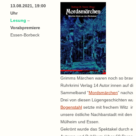
13.08.2021, 19:00
Uhr
Lesung
–
Vorabpremiere
Essen-Borbeck
Grimms Märchen waren noch so brav, d
Ruhrkrimi Verlag 14 Autor:innen auf di
Sammelband “
Mordsmärchen
” nachzul
Drei von diesen Lügengeschichten wurd
Bogenstahl
setzte mit frechem Witz in
unsere östliche Nachbarstadt mit den
Mülheim und Essen.
Gekrönt wurde das Spektakel durch ein