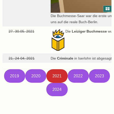
Die Buchmesse-Saar war die erste und 
uns auf die reale Buch-Berlin.
27.-30.05. 2021
Die
Leiziger Buchmesse
wurd
21.-24-04. 2021
Die
Criminale
in Iserlohn ist abgesagt
2019
2020
2021
2022
2023
2024