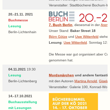
Veranstalter: Stadtbücherei Bochum-W
20.-21.11. 2021
Buchmesse
7. Buch Berlin
, diesesmal in der
Arena
Lesung
Unser Stand:
Baker Street 18
Berlin-Lichtenhain
Björn Götze
und
Uwe Wittenfeld
stehen 
Lesung
:
Uwe Wittenfeld
. Sonntag 12:
Die Messe war gut organisiert aber Cor
genommen hat.
04.11.2021
19:30
Lesung
Mordsmärchen
und andere fantastis
Berlin-Lichtenberg
mit den Autoren
Martina Arnold
,
Gisela 
Veranstalter: Galerie 100, Konrad-Wolf-
14.-17.10.2021
Buchausstellung
mit Lesungen