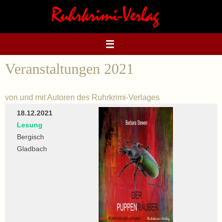
Zum
Inhalt
springen
Veranstaltungen 2021
von und mit Autoren des Ruhrkrimi-Verlages
18.12.2021
Lesung
Bergisch
Gladbach